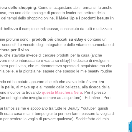
tiera dello shopping
. Come si acquistano abiti, ormai si fa anche
a, ma una delle tipologie di prodotto leader nel settore dello
 dei tempi dello shopping online, il
Make Up e i prodotti beauty in
i di bellezza il campione indiscusso, conosciuto da tutti e utilizzato
fine profumi sono
i prodotti più cliccati su eBay
e contano un
1 secondi! Le vendite degli integratori e delle vitamine aumentano di
here per il viso
.
e, che stavolta invece di cercare prodotti per la casa (anche
vero molto interessante e vasta su eBay) ho deciso di rivolgermi
chera per il viso, che mi ripromettevo spesso di acquistare ma che
 mia pelle, e la pigrizia nel sapere che spesso le mie beauty routine
ndo ed ho potuto appurare che ciò che avevo letto è vero:
tra
lla pelle
, al make up e al mondo della bellezza, alla ricerca della
ono incuriosita trovando
questa
Maschera Nera
. Per il prezzo
 (un dettaglio che invoglia sempre ad acquistare).. Ed infine.. Per i
i famosissime e spopolano tra tutte le Beauty Youtuber, quindi
h era a casa mia, il tempo giusto per non farmi passare la voglia di
 per perdere la voglia di provare qualcosa). Soddisfatta del mio