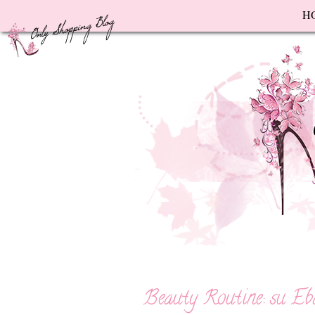
F
H
Beauty Routine: su Ebay