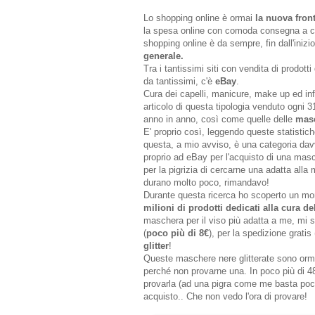
Lo shopping online è ormai
la nuova fron
la spesa online con comoda consegna a cas
shopping online è da sempre, fin dall'inizio
generale.
Tra i tantissimi siti con vendita di prodott
da tantissimi, c'è
eBay
.
Cura dei capelli, manicure, make up ed in
articolo di questa tipologia venduto ogni 3
anno in anno, così come quelle delle
masc
E' proprio così, leggendo queste statistich
questa, a mio avviso, è una categoria dav
proprio ad eBay per l'acquisto di una mas
per la pigrizia di cercarne una adatta alla
durano molto poco, rimandavo!
Durante questa ricerca ho scoperto un mo
milioni di prodotti dedicati alla cura de
maschera per il viso più adatta a me, mi s
(
poco più di 8€
), per la spedizione gratis
glitter
!
Queste maschere nere glitterate sono orma
perché non provarne una. In poco più di 48
provarla (ad una pigra come me basta poco
acquisto.. Che non vedo l'ora di provare!