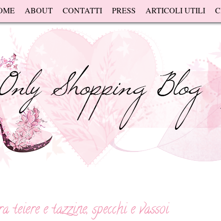
OME
ABOUT
CONTATTI
PRESS
ARTICOLI UTILI
C
a teiere e tazzine, specchi e vassoi