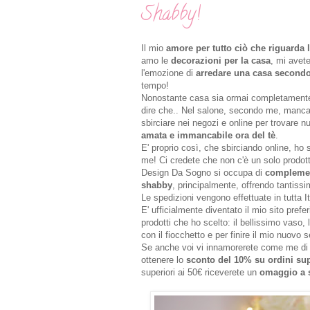
Shabby!
Il mio
amore per tutto ciò che riguarda 
amo le
decorazioni per la casa
, mi avet
l'emozione di
arredare una casa secondo 
tempo!
Nonostante casa sia ormai completamente
dire che.. Nel salone, secondo me, manca 
sbirciare nei negozi e online per trovare
amata e immancabile ora del tè
.
E' proprio così, che sbirciando online, ho
me! Ci credete che non c'è un solo prodot
Design Da Sogno si occupa di
complement
shabby
, principalmente, offrendo tantissi
Le spedizioni vengono effettuate in tutta I
E' ufficialmente diventato il mio sito pre
prodotti che ho scelto: il bellissimo vaso, 
con il fiocchetto e per finire il mio nuovo s
Se anche voi vi innamorerete come me di D
ottenere lo
sconto del 10% su ordini sup
superiori ai 50€ riceverete un
omaggio a 