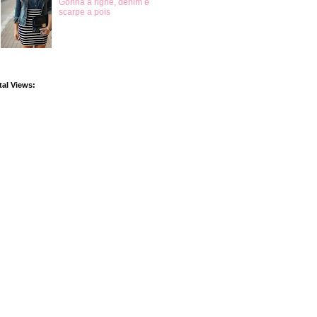
Gonna a righe, denim e
scarpe a pois
tal Views: