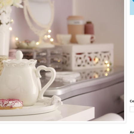
Ce
Ar