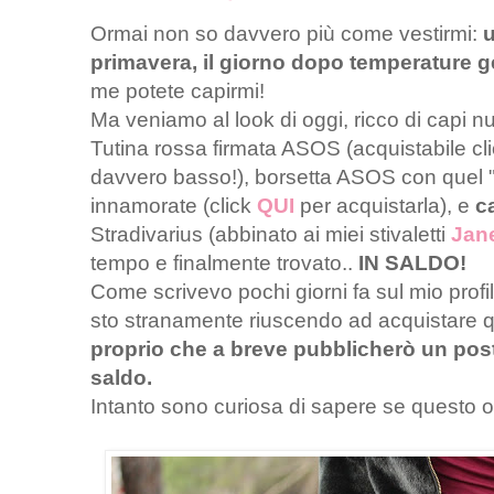
Ormai non so davvero più come vestirmi:
u
primavera, il giorno dopo temperature g
me potete capirmi!
Ma veniamo al look di oggi, ricco di capi nuo
Tutina rossa firmata ASOS (acquistabile c
davvero basso!), borsetta ASOS con quel "
innamorate (click
QUI
per acquistarla), e
c
Stradivarius (abbinato ai miei stivaletti
Jan
tempo e finalmente trovato..
IN SALDO!
Come scrivevo pochi giorni fa sul mio prof
sto stranamente riuscendo ad acquistare q
proprio che a breve pubblicherò un post c
saldo.
Intanto sono curiosa di sapere se questo out