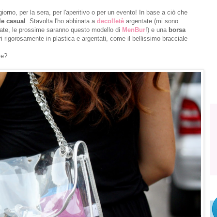
 giorno, per la sera, per l'aperitivo o per un evento! In base a ciò che
le casual
. Stavolta l'ho abbinata a
decolletè
argentate (mi sono
tate, le prossime saranno questo modello di
MenBur
!) e una
borsa
i rigorosamente in plastica e argentati, come il bellissimo bracciale
re?