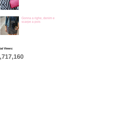
Gonna a righe, denim e
scarpe a pois
tal Views:
,717,160