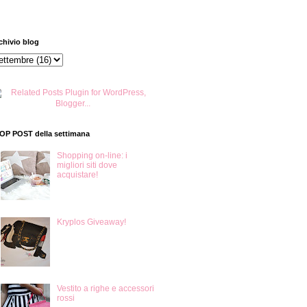
chivio blog
TOP POST della settimana
Shopping on-line: i
migliori siti dove
acquistare!
Kryplos Giveaway!
Vestito a righe e accessori
rossi