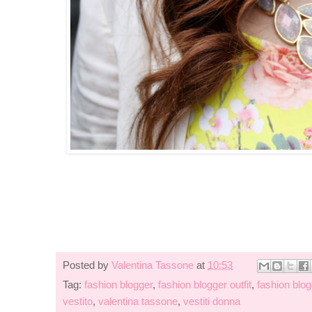
Posted by
Valentina Tassone
at
10:53
Tag:
fashion blogger
,
fashion blogger outfit
,
fashion blo
vestito
,
valentina tassone
,
vestiti donna