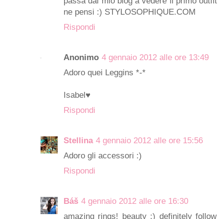
passa dal mio blog a vedere il primo outfi
ne pensi :)
STYLOSOPHIQUE.COM
Rispondi
Anonimo
4 gennaio 2012 alle ore 13:49
Adoro quei Leggins *-*
Isabel♥
Rispondi
Stellina
4 gennaio 2012 alle ore 15:56
Adoro gli accessori :)
Rispondi
Báš
4 gennaio 2012 alle ore 16:30
amazing rings! beauty :) definitely foll