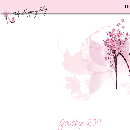
F
H
Goodbye 2011