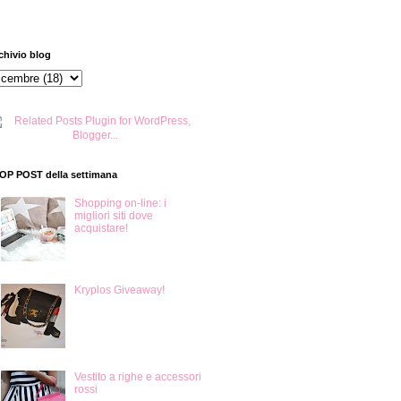
chivio blog
TOP POST della settimana
Shopping on-line: i
migliori siti dove
acquistare!
Kryplos Giveaway!
Vestito a righe e accessori
rossi