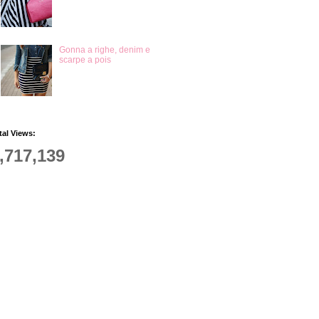
Gonna a righe, denim e
scarpe a pois
tal Views:
,717,139