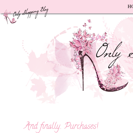
F
H
And finally.. Purchases!