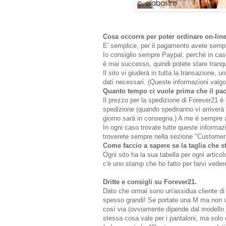
Cosa occorre per poter ordinare on-lin
E' semplice, per il pagamento avete semp
Io consiglio sempre Paypal, perchè in cas
è mai successo, quindi potete stare tranqui
Il sito vi giuderà in tutta la transazione, u
dati necessari. (Queste informazioni valgono
Quanto tempo ci vuole prima che il pacc
Il prezzo per la spedizione di Forever21 è d
spedizione (quando spediranno vi arriverà u
giorno sarà in consegna.) A me è sempre arr
In ogni caso trovate tutte queste informaz
troverete sempre nella sezione "Customer 
Come faccio a sapere se la taglia che 
Ogni sito ha la sua tabella per ogni articol
c'è uno stamp che ho fatto per farvi veder
Dritte e consigli su Forever21.
Dato che ormai sono un'assidua cliente di 
spesso grandi! Se portate una M ma non vi
così via (ovviamente dipende dal modello de
stessa cosa vale per i pantaloni, ma solo q