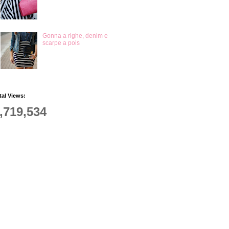
Gonna a righe, denim e
scarpe a pois
tal Views:
,719,534