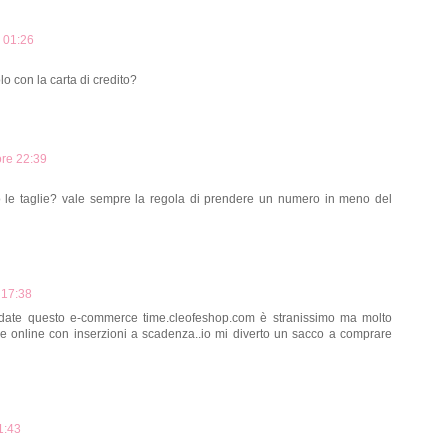
 01:26
o con la carta di credito?
ore 22:39
le taglie? vale sempre la regola di prendere un numero in meno del
 17:38
rdate questo e-commerce time.cleofeshop.com è stranissimo ma molto
 online con inserzioni a scadenza..io mi diverto un sacco a comprare
1:43