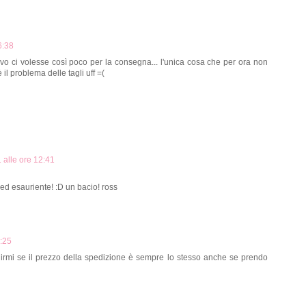
6:38
o ci volesse così poco per la consegna... l'unica cosa che per ora non
il problema delle tagli uff =(
alle ore 12:41
ed esauriente! :D un bacio! ross
5:25
 dirmi se il prezzo della spedizione è sempre lo stesso anche se prendo