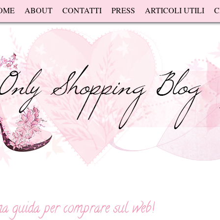
OME
ABOUT
CONTATTI
PRESS
ARTICOLI UTILI
C
a guida per comprare sul web!