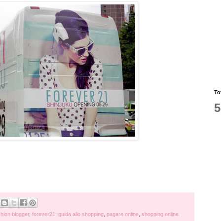
To
5
shion blogger
,
forever21
,
guida allo shopping
,
pagare online
,
shopping online