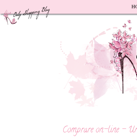
F
H
Comprare on-line - Un