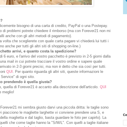
e?
licemente bisogno di una carta di credito, PayPal o una Postepay.
o di problemi potrete chiedere il rimborso (ma con Forever21 non mi
lli anche con gli altri metodi di pagamento).
na volta che sceglierete con quale carta pagare vi chiederà lui tutti i
 anche per tutti gli altri siti di shopping on-line.)
hetto arrivi, e quanto costa la spedizione?
i 6 euro, e l'arrivo del vostro pacchetto è previsto in 2-5 giorni dalla
na mail in cui potrete tracciare il vostro ordine e sapere quale
ivato in 2-3 giorni precisi, ma non è detto che sia così per tutti.
ioni
QUI
. Per quanto riguarda gli altri siti, queste informazioni le
Service" di ogni sito.
sto prendendo è quella giusta?
o, quella di Forever21 è accanto alla descrizione dell'articolo.
QUI
e meglio!
Forever21 mi sembra giusto darvi una piccola dritta: le taglie sono
 piacciono le magliette larghette vi conviene prendere una S, e
Ce
lla maglietta e dal taglio, basta guardare le foto per capirlo). La
uelli che come taglie hanno la "S/M/L". Con quelli a taglie italiane