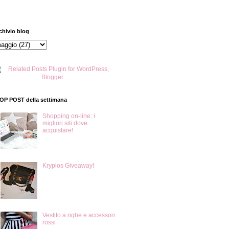
chivio blog
TOP POST della settimana
Shopping on-line: i
migliori siti dove
acquistare!
Kryplos Giveaway!
Vestito a righe e accessori
rossi