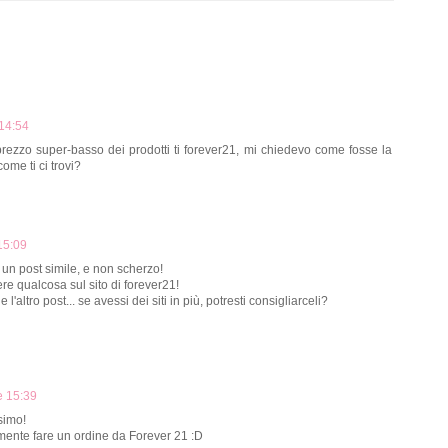
 14:54
rezzo super-basso dei prodotti ti forever21, mi chiedevo come fosse la
come ti ci trovi?
15:09
 un post simile, e non scherzo!
e qualcosa sul sito di forever21!
l'altro post... se avessi dei siti in più, potresti consigliarceli?
e 15:39
ssimo!
mente fare un ordine da Forever 21 :D