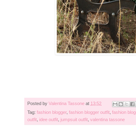
Posted by
Valentina Tassone
at
13:52
Tag:
fashion blogger
,
fashion blogger outfit
,
fashion blo
outfit
,
idee outfit
,
jumpsuit outfit
,
valentina tassone