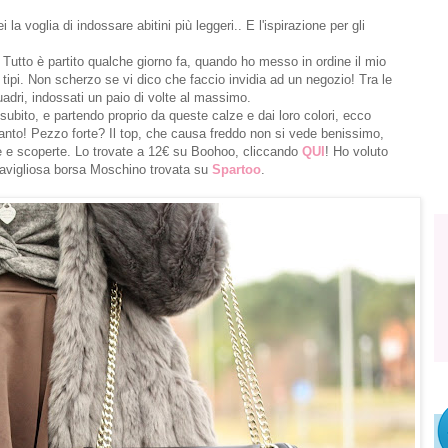
 la voglia di indossare abitini più leggeri.. E l'ispirazione per gli
. Tutto è partito qualche giorno fa, quando ho messo in ordine il mio
i tipi. Non scherzo se vi dico che faccio invidia ad un negozio! Tra le
uadri, indossati un paio di volte al massimo.
 subito, e partendo proprio da queste calze e dai loro colori, ecco
 tanto! Pezzo forte? Il top, che causa freddo non si vede benissimo,
iate e scoperte. Lo trovate a 12€ su Boohoo, cliccando
QUI
! Ho voluto
ravigliosa borsa Moschino trovata su
Spartoo
.