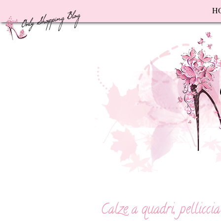
F
H
Calze a quadri, pellicci