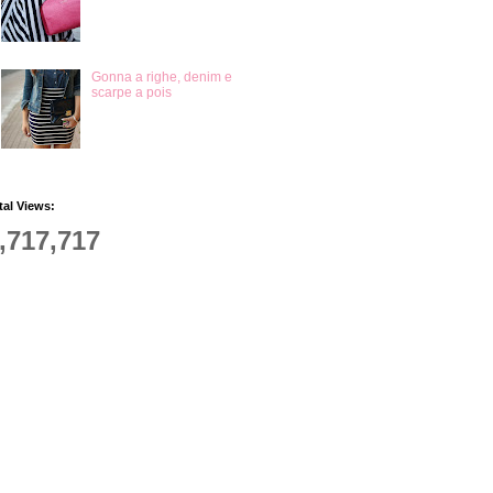
Gonna a righe, denim e
scarpe a pois
tal Views:
,717,717