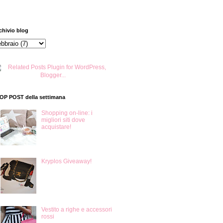
chivio blog
TOP POST della settimana
Shopping on-line: i
migliori siti dove
acquistare!
Kryplos Giveaway!
Vestito a righe e accessori
rossi