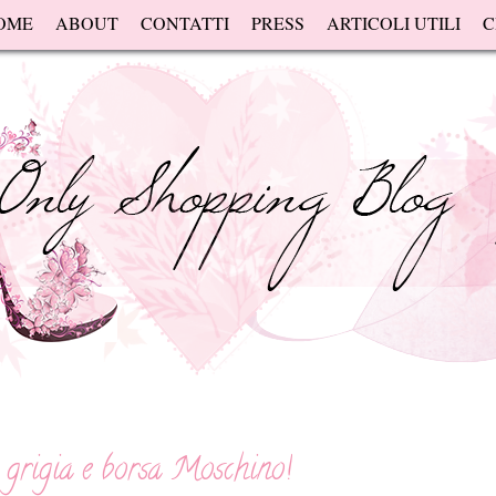
OME
ABOUT
CONTATTI
PRESS
ARTICOLI UTILI
C
a grigia e borsa Moschino!