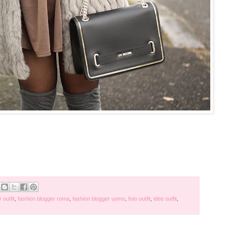
 outfit
,
fashion blogger roma
,
fashion blogger uomo
,
foto outfit
,
idee outfit
,