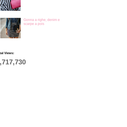
Gonna a righe, denim e
scarpe a pois
tal Views:
,717,730