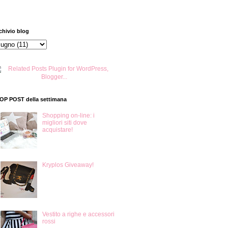
chivio blog
TOP POST della settimana
Shopping on-line: i
migliori siti dove
acquistare!
Kryplos Giveaway!
Vestito a righe e accessori
rossi