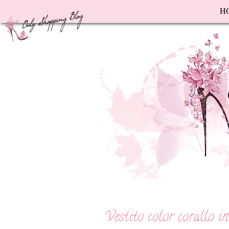
F
H
Vestito color corallo in