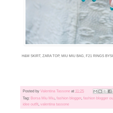
H&M SKIRT, ZARA TOP, MIU MIU BAG, F21 RINGS BY
Posted by
Valentina Tassone
at
11:25
Tag:
Borsa Miu Miu
,
fashion blogger
,
fashion blogger out
idee outfit
,
valentina tassone