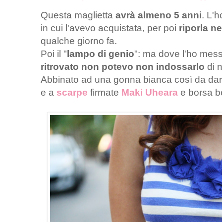
Questa maglietta
avrà almeno 5 anni
. L'
in cui l'avevo acquistata, per poi
riporla n
qualche giorno fa.
Poi il "
lampo di genio
": ma dove l'ho mes
ritrovato non potevo non indossarlo
di 
Abbinato ad una gonna bianca così da dare
e a
scarpe
firmate
Maki Uheara
e borsa b