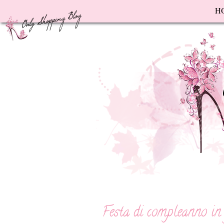
F
H
Festa di compleanno in g