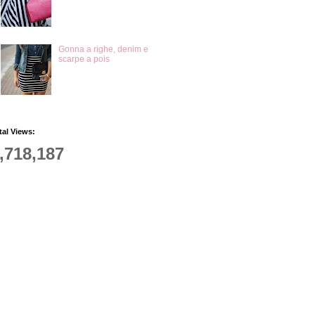
Gonna a righe, denim e
scarpe a pois
tal Views:
,718,187