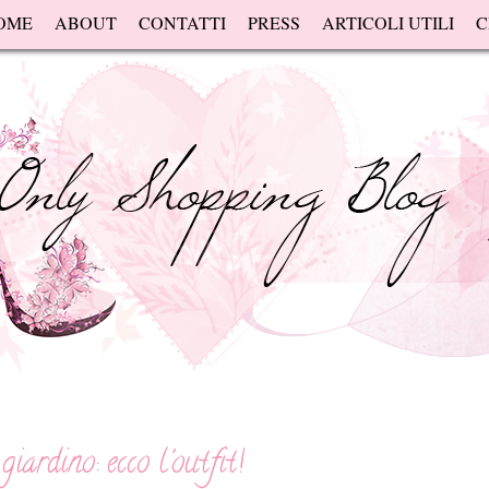
OME
ABOUT
CONTATTI
PRESS
ARTICOLI UTILI
C
iardino: ecco l'outfit!