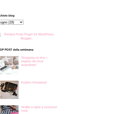
chivio blog
TOP POST della settimana
Shopping on-line: i
migliori siti dove
acquistare!
Kryplos Giveaway!
Vestito a righe e accessori
rossi