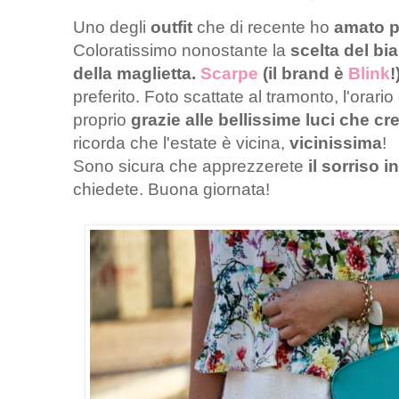
Uno degli
outfit
che di recente ho
amato più
Coloratissimo nonostante la
scelta del bi
della maglietta.
Scarpe
(il brand è
Blink
!
preferito. Foto scattate al tramonto, l'orari
proprio
grazie alle bellissime luci che cre
ricorda che l'estate è vicina,
vicinissima
!
Sono sicura che apprezzerete
il sorriso i
chiedete. Buona giornata!