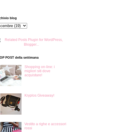
chivio blog
TOP POST della settimana
Shopping on-line: i
migliori siti dove
acquistare!
Kryplos Giveaway!
Vestito a righe e accessori
rossi