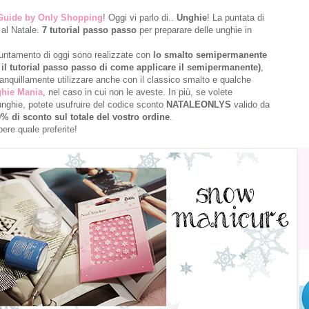
Guide by Only Shopping
! Oggi vi parlo di..
Unghie
! La puntata di
 al Natale.
7 tutorial passo passo
per preparare delle unghie in
ppuntamento di oggi sono realizzate con
lo smalto semipermanente
 il tutorial passo passo di come applicare il semipermanente)
,
anquillamente utilizzare anche con il classico smalto e qualche
hie Mania
, nel caso in cui non le aveste. In più, se volete
unghie, potete usufruire del codice sconto
NATALEONLYS
valido da
0% di sconto sul
totale del vostro ordine
.
pere quale preferite!