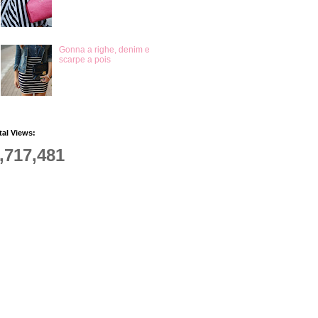
Gonna a righe, denim e
scarpe a pois
tal Views:
,717,481