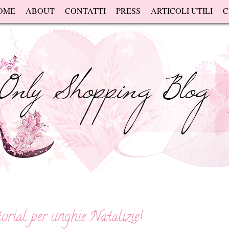
OME
ABOUT
CONTATTI
PRESS
ARTICOLI UTILI
C
orial per unghie Natalizie!