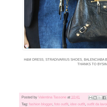
H&M DRESS, STRADIVARIUS SHOES, BALENCIABA 
THANKS TO BYSI
Posted by
Valentina Tassone
at
10:41
Tag:
fashion blogger
,
foto outfit
,
idee outfit
,
outfit da lavo