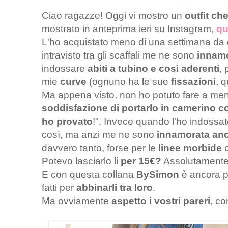
Ciao ragazze! Oggi vi mostro un
outfit ch
mostrato in anteprima ieri su Instagram,
qu
L'ho acquistato meno di una settimana da
intravisto tra gli scaffali me ne sono
innam
indossare
abiti a tubino e così aderenti
, 
mie
curve
(ognuno ha le sue
fissazioni
, 
Ma appena visto, non ho potuto fare a me
soddisfazione di portarlo in camerino 
ho provato
!". Invece quando l'ho indoss
così, ma anzi me ne sono
innamorata anc
davvero tanto, forse per le
linee morbide
Potevo lasciarlo li
per 15€?
Assolutamente
E con questa collana
BySimon
è ancora p
fatti per
abbinarli tra loro
.
Ma ovviamente
aspetto i vostri pareri
, c