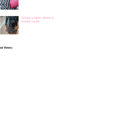
Gonna a righe, denim e
scarpe a pois
tal Views: