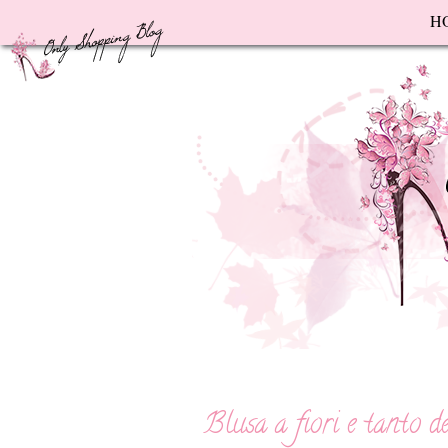
F
H
Blusa a fiori e tanto d