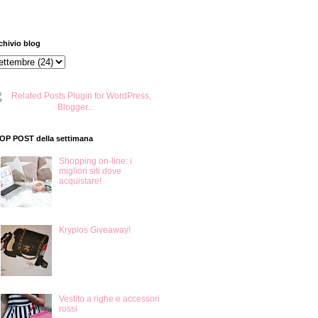
chivio blog
TOP POST della settimana
Shopping on-line: i
migliori siti dove
acquistare!
Kryplos Giveaway!
Vestito a righe e accessori
rossi