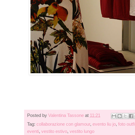
Posted by
Valentina Tassone
at
11:21
Tag:
collaborazione con glamour
,
evento liu jo
,
foto outfi
eventi
,
vestito estivo
,
vestito lungo