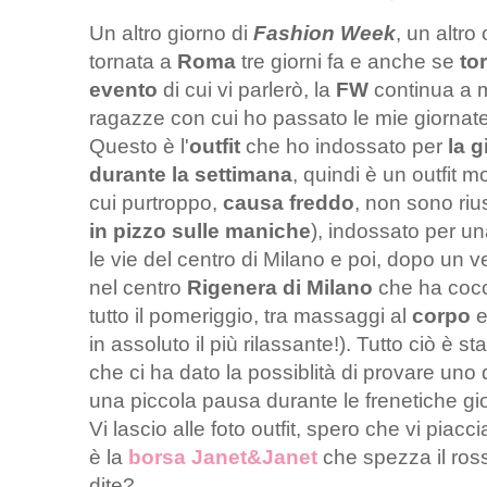
Un altro giorno di
Fashion Week
, un altro
tornata a
Roma
tre giorni fa e anche se
to
evento
di cui vi parlerò, la
FW
continua a 
ragazze con cui ho passato le mie giornat
Questo è l'
outfit
che ho indossato per
la g
durante la settimana
, quindi è un outfit m
cui purtroppo,
causa freddo
, non sono rius
in pizzo sulle maniche
), indossato per u
le vie del centro di Milano e poi, dopo un 
nel centro
Rigenera di Milano
che ha cocc
tutto il pomeriggio, tra massaggi al
corpo
in assoluto il più rilassante!). Tutto ciò è s
che ci ha dato la possiblità di provare uno
una piccola pausa durante le frenetiche g
Vi lascio alle foto outfit, spero che vi piacc
è la
borsa Janet&Janet
che spezza il rosso
dite?