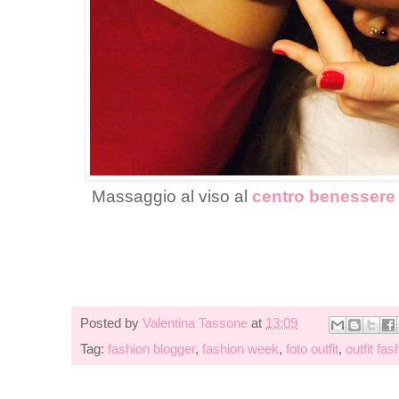
Massaggio al viso al
centro benessere
Posted by
Valentina Tassone
at
13:09
Tag:
fashion blogger
,
fashion week
,
foto outfit
,
outfit fa