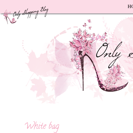
F
H
White bag