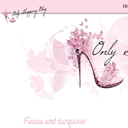
F
H
Fucsia and turquoise