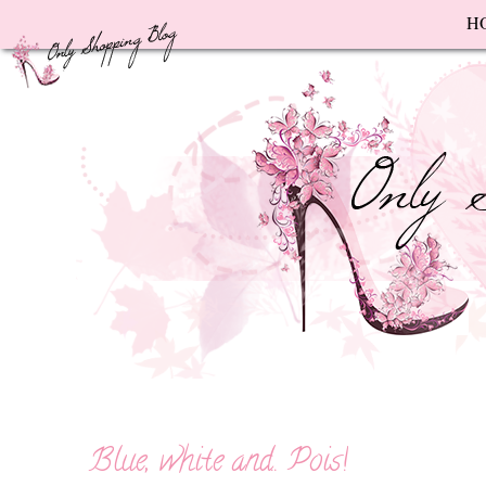
F
H
Blue, white and.. Pois!